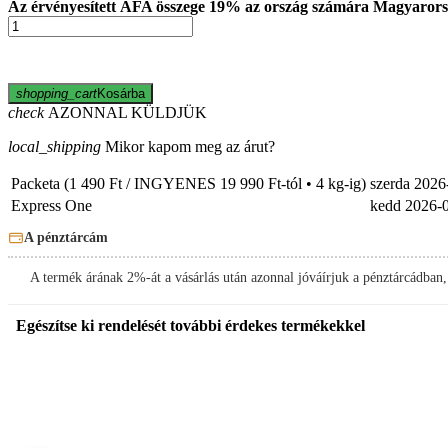
Az érvényesített ÁFA összege 19% az ország számára Magyarors
shopping_cart
Kosárba
check
AZONNAL KÜLDJÜK
local_shipping
Mikor kapom meg az árut?
Packeta (1 490 Ft / INGYENES 19 990 Ft-tól • 4 kg-ig)
szerda
2026
Express One
kedd
2026-
A pénztárcám
A termék árának 2%-át a vásárlás után azonnal jóváírjuk a pénztárcádban
Egészítse ki rendelését további érdekes termékekkel