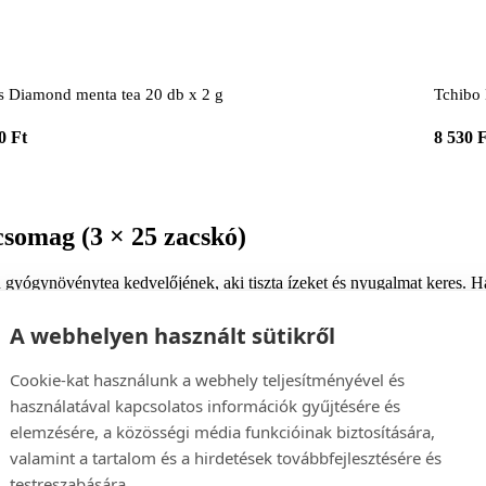
es Diamond menta tea 20 db x 2 g
Tchibo 
0 Ft
8 530 
somag (3 × 25 zacskó)
n gyógynövénytea kedvelőjének, aki tiszta ízeket és nyugalmat keres. H
A webhelyen használt sütikről
Cookie-kat használunk a webhely teljesítményével és
átszó celofánba van csomagolva, elegáns masnival van átkötve
és fi
használatával kapcsolatos információk gyűjtésére és
elemzésére, a közösségi média funkcióinak biztosítására,
valamint a tartalom és a hirdetések továbbfejlesztésére és
testreszabására.