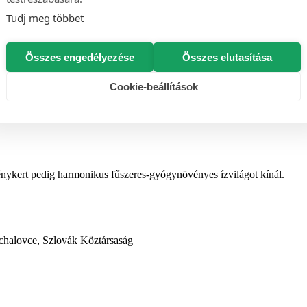
Tudj meg többet
rooibos, édesgyökér, fahéj, borsmenta, ökörfarkkóró virág, édeskömény
 tartalmaz.
almaz.
Összes engedélyezése
Összes elutasítása
Cookie-beállítások
 alábbi lépéseket:
vénykert pedig harmonikus fűszeres-gyógynövényes ízvilágot kínál.
chalovce, Szlovák Köztársaság