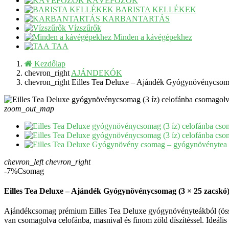
KÁVÉFŐZŐK
BARISTA KELLÉKEK
KARBANTARTÁS
Vízszűrők
Minden a kávégépekhez
TAA
Kezdőlap
chevron_right
AJÁNDEKÓK
chevron_right
Eilles Tea Deluxe – Ajándék Gyógynövénycsoma
zoom_out_map
chevron_left
chevron_right
-7%
Csomag
Eilles Tea Deluxe – Ajándék Gyógynövénycsomag (3 × 25 zacskó
Ajándékcsomag prémium Eilles Tea Deluxe gyógynövényteákból (össz
van csomagolva celofánba, masnival és finom zöld díszítéssel. Ideális