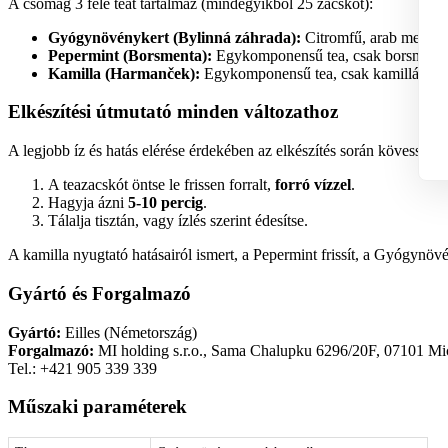
A csomag 3 féle teát tartalmaz (mindegyikből 25 zacskót):
Gyógynövénykert (Bylinná záhrada):
Citromfű, arab menta, 
Pepermint (Borsmenta):
Egykomponensű tea, csak borsmentát
Kamilla (Harmanček):
Egykomponensű tea, csak kamillát tart
Elkészítési útmutató minden változathoz
A legjobb íz és hatás elérése érdekében az elkészítés során kövesse az
A teazacskót öntse le frissen forralt,
forró vízzel
.
Hagyja ázni
5-10 percig
.
Tálalja tisztán, vagy ízlés szerint édesítse.
A kamilla nyugtató hatásairól ismert, a Pepermint frissít, a Gyógynö
Gyártó és Forgalmazó
Gyártó:
Eilles (Németország)
Forgalmazó:
MI holding s.r.o., Sama Chalupku 6296/20F, 07101 Mi
Tel.: +421 905 339 339
Műszaki paraméterek