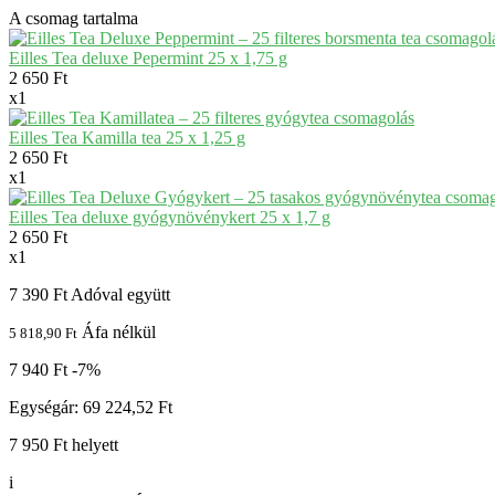
A csomag tartalma
Eilles Tea deluxe Pepermint 25 x 1,75 g
2 650 Ft
x
1
Eilles Tea Kamilla tea 25 x 1,25 g
2 650 Ft
x
1
Eilles Tea deluxe gyógynövénykert 25 x 1,7 g
2 650 Ft
x
1
7 390 Ft
Adóval együtt
Áfa nélkül
5 818,90 Ft
7 940 Ft
-7%
Egységár: 69 224,52 Ft
7 950 Ft helyett
i