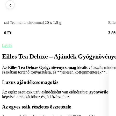
‹
hmad Tea menta citrommal 20 x 1,5 g
Eill
 260 Ft
3 86
Leírás
Eilles Tea Deluxe – Ajándék Gyógynövényc
Az
Eilles Tea Deluxe Gyógynövénycsomag
ideális választás minde
szakában történő fogyasztásra, és **teljesen koffeinmentesek**.
Luxus ajándékcsomagolás
Az egész szett exkluzív ajándékként van előkészítve:
gyönyörűen átl
képvisel a relaxációhoz és jó közérzethez.
Az egyes teák részletes összetétele