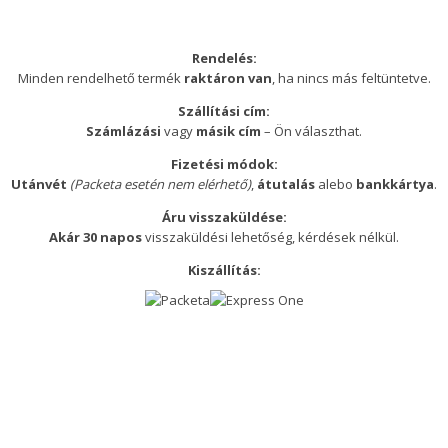
Rendelés:
Minden rendelhető termék
raktáron van
, ha nincs más feltüntetve.
Szállítási cím:
Számlázási
vagy
másik cím
– Ön választhat.
Fizetési módok:
Utánvét
(Packeta esetén nem elérhető)
,
átutalás
alebo
bankkártya
.
Áru visszaküldése:
Akár 30 napos
visszaküldési lehetőség, kérdések nélkül.
Kiszállítás: