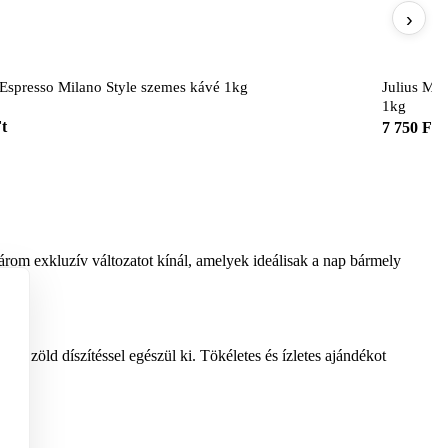
›
Espresso Milano Style szemes kávé 1kg
Julius Mei
1kg
Ft
7 750 Ft
árom exkluzív változatot kínál, amelyek ideálisak a nap bármely
nom zöld díszítéssel egészül ki. Tökéletes és ízletes ajándékot