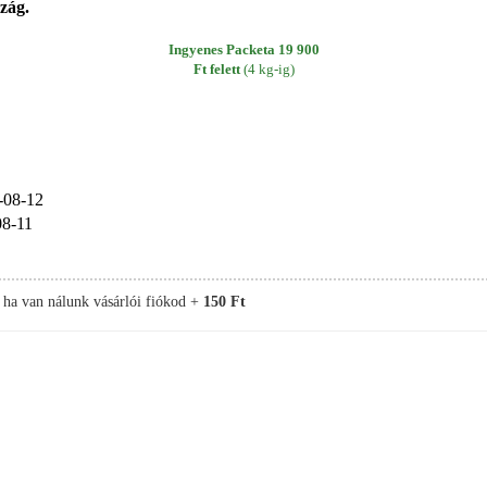
zág.
Ingyenes Packeta 19 900
Ft felett
(4 kg-ig)
-08-12
08-11
, ha van nálunk vásárlói fiókod +
150 Ft