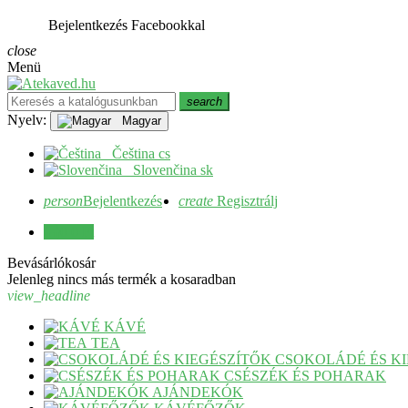
Bejelentkezés Facebookkal
close
Menü
search
Nyelv:
Magyar
Čeština
cs
Slovenčina
sk
person
Bejelentkezés
create
Regisztrálj
0
0 Ft
Bevásárlókosár
Jelenleg nincs más termék a kosaradban
view_headline
KÁVÉ
TEA
CSOKOLÁDÉ ÉS K
CSÉSZÉK ÉS POHARAK
AJÁNDEKÓK