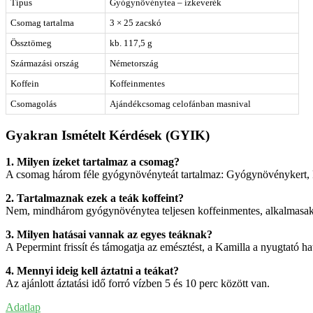
Típus
Gyógynövénytea – ízkeverék
Csomag tartalma
3 × 25 zacskó
Össztömeg
kb. 117,5 g
Származási ország
Németország
Koffein
Koffeinmentes
Csomagolás
Ajándékcsomag celofánban masnival
Gyakran Ismételt Kérdések (GYIK)
1. Milyen ízeket tartalmaz a csomag?
A csomag három féle gyógynövényteát tartalmaz: Gyógynövénykert, 
2. Tartalmaznak ezek a teák koffeint?
Nem, mindhárom gyógynövénytea teljesen koffeinmentes, alkalmasak e
3. Milyen hatásai vannak az egyes teáknak?
A Pepermint frissít és támogatja az emésztést, a Kamilla a nyugtató 
4. Mennyi ideig kell áztatni a teákat?
Az ajánlott áztatási idő forró vízben 5 és 10 perc között van.
Adatlap