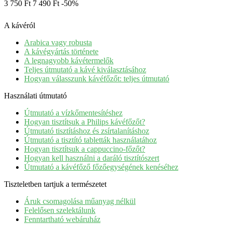
3 750 Ft
7 490 Ft
-50%
A kávéról
Arabica vagy robusta
A kávégyártás története
A legnagyobb kávétermelők
Teljes útmutató a kávé kiválasztásához
Hogyan válasszunk kávéfőzőt: teljes útmutató
Használati útmutató
Útmutató a vízkőmentesítéshez
Hogyan tisztítsuk a Philips kávéfőzőt?
Útmutató tisztításhoz és zsírtalanításhoz
Útmutató a tisztító tabletták használatához
Hogyan tisztítsuk a cappuccino-főzőt?
Hogyan kell használni a daráló tisztítószert
Útmutató a kávéfőző főzőegységének kenéséhez
Tiszteletben tartjuk a természetet
Áruk csomagolása műanyag nélkül
Felelősen szelektálunk
Fenntartható webáruház