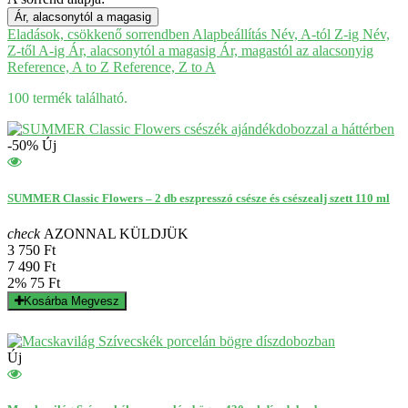
Ár, alacsonytól a magasig
Eladások, csökkenő sorrendben
Alapbeállítás
Név, A-tól Z-ig
Név,
Z-től A-ig
Ár, alacsonytól a magasig
Ár, magastól az alacsonyig
Reference, A to Z
Reference, Z to A
100 termék található.
-50%
Új
SUMMER Classic Flowers – 2 db eszpresszó csésze és csészealj szett 110 ml
check
AZONNAL KÜLDJÜK
3 750 Ft
7 490 Ft
2%
75 Ft
Kosárba
Megvesz
Új