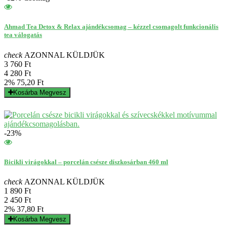
Ahmad Tea Detox & Relax ajándékcsomag – kézzel csomagolt funkcionális
tea válogatás
check
AZONNAL KÜLDJÜK
3 760 Ft
4 280 Ft
2%
75,20 Ft
Kosárba
Megvesz
-23%
Bicikli virágokkal – porcelán csésze díszkosárban 460 ml
check
AZONNAL KÜLDJÜK
1 890 Ft
2 450 Ft
2%
37,80 Ft
Kosárba
Megvesz