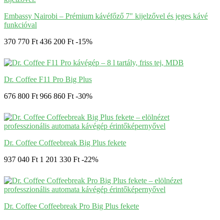
Embassy Nairobi – Prémium kávéfőző 7" kijelzővel és jeges kávé
funkcióval
370 770 Ft
436 200 Ft
-15%
Dr. Coffee F11 Pro Big Plus
676 800 Ft
966 860 Ft
-30%
Dr. Coffee Coffeebreak Big Plus fekete
937 040 Ft
1 201 330 Ft
-22%
Dr. Coffee Coffeebreak Pro Big Plus fekete