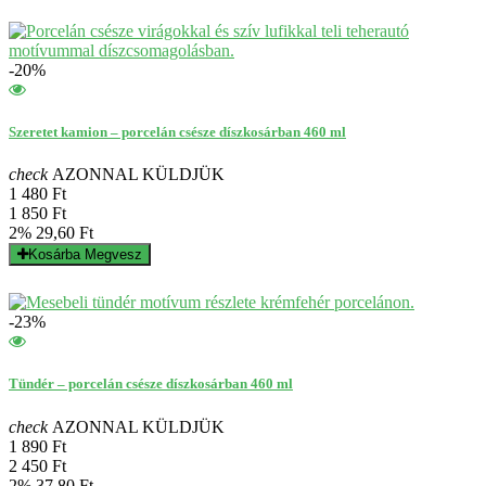
-20%
Szeretet kamion – porcelán csésze díszkosárban 460 ml
check
AZONNAL KÜLDJÜK
1 480 Ft
1 850 Ft
2%
29,60 Ft
Kosárba
Megvesz
-23%
Tündér – porcelán csésze díszkosárban 460 ml
check
AZONNAL KÜLDJÜK
1 890 Ft
2 450 Ft
2%
37,80 Ft