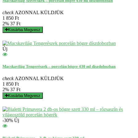
Macskavilág Szívecskék – porcelán bögre 430 ml díszdobozban
check
AZONNAL KÜLDJÜK
1 850 Ft
2%
37 Ft
Kosárba
Megvesz
Új
Macskavilág Tengerészek – porcelán bögre 430 ml díszdobozban
check
AZONNAL KÜLDJÜK
1 850 Ft
2%
37 Ft
Kosárba
Megvesz
-30%
Új