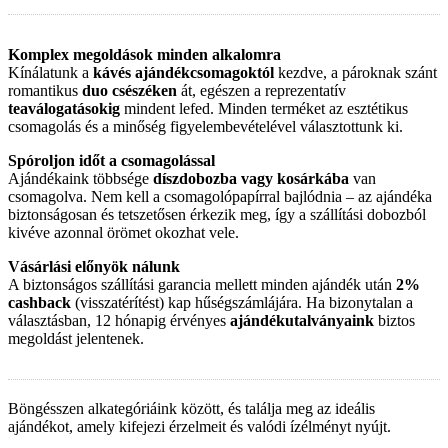
Komplex megoldások minden alkalomra
Kínálatunk a
kávés ajándékcsomagoktól
kezdve, a pároknak szánt
romantikus
duo csészéken
át, egészen a reprezentatív
teaválogatásokig
mindent lefed. Minden terméket az esztétikus
csomagolás és a minőség figyelembevételével választottunk ki.
Spóroljon időt a csomagolással
Ajándékaink többsége
díszdobozba vagy kosárkába
van
csomagolva. Nem kell a csomagolópapírral bajlódnia – az ajándéka
biztonságosan és tetszetősen érkezik meg, így a szállítási dobozból
kivéve azonnal örömet okozhat vele.
Vásárlási előnyök nálunk
A biztonságos szállítási garancia mellett minden ajándék után
2%
cashback
(visszatérítést) kap hűségszámlájára. Ha bizonytalan a
választásban, 12 hónapig érvényes
ajándékutalványaink
biztos
megoldást jelentenek.
Böngésszen alkategóriáink között, és találja meg az ideális
ajándékot, amely kifejezi érzelmeit és valódi ízélményt nyújt.