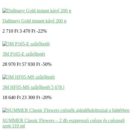
Dallmayr Gold instant kávé 200 g
2 710 Ft
3 470 Ft
-22%
3M P165-E szűrőbetét
28 970 Ft
57 930 Ft
-50%
3M HF05-MS szűrőbetét 5 678 l
18 640 Ft
23 300 Ft
-20%
SUMMER Classic Flowers – 2 db eszpresszó csésze és csészealj
szett 110 ml