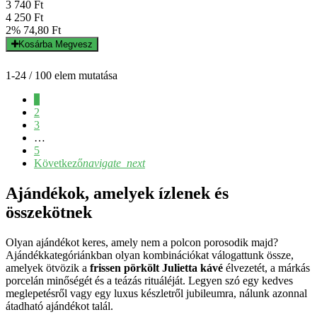
3 740 Ft
4 250 Ft
2%
74,80 Ft
Kosárba
Megvesz
1-24 / 100 elem mutatása
1
2
3
…
5
Következő
navigate_next
Ajándékok, amelyek ízlenek és
összekötnek
Olyan ajándékot keres, amely nem a polcon porosodik majd?
Ajándékkategóriánkban olyan kombinációkat válogattunk össze,
amelyek ötvözik a
frissen pörkölt Julietta kávé
élvezetét, a márkás
porcelán minőségét és a teázás rituáléját. Legyen szó egy kedves
meglepetésről vagy egy luxus készletről jubileumra, nálunk azonnal
átadható ajándékot talál.