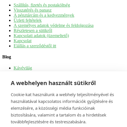
Szállítás, fizetés és postaköltség
Visszatérés és panasz
A pénztárcám és a kedvezmények
Üzleti feltételek
A személyes adatok védelme és feldolgozása
Részletesen a sütikről
Kapcsolati adatok (üzemeltető)
Kapcsolat
Elállás a szerződéstől itt
Blog
Kávévilág
Tippek és receptek
Kávé
A webhelyen használt sütikről
Tea
Kávégépek
Kávégépek szervizelése
Cookie-kat használunk a webhely teljesítményével és
használatával kapcsolatos információk gyűjtésére és
Fiók
elemzésére, a közösségi média funkcióinak
biztosítására, valamint a tartalom és a hirdetések
Címek
GDPR – Jogaim
továbbfejlesztésére és testreszabására.
Vásárlási előzmények