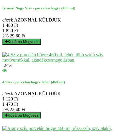
Gránát Nagy Szív - porcelán bögre (460 ml)
check
AZONNAL KÜLDJÜK
1 480 Ft
1 850 Ft
2%
29,60 Ft
Kosárba
Megvesz
-24%
4 Szív - porcelán bögre fehér (460 ml)
check
AZONNAL KÜLDJÜK
1 120 Ft
1 470 Ft
2%
22,40 Ft
Kosárba
Megvesz