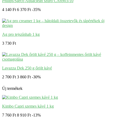
Philips/Saeco Aquaclean szűrő CA6903/10
4 140 Ft
6 370 Ft
-35%
Ag pro tejszínhab 1 kg
3 730 Ft
Lavazza Dek 250 g őrölt kávé
2 700 Ft
3 860 Ft
-30%
Új termékek
Kimbo Capri szemes kávé 1 kg
7 760 Ft
8 910 Ft
-13%