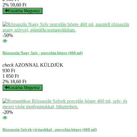
2%
59,60 Ft
Kosárba
Megvesz
-50%
Rózsaszín Nagy Szív - porcelán bögre (460 ml)
check
AZONNAL KÜLDJÜK
930 Ft
1 850 Ft
2%
18,60 Ft
Kosárba
Megvesz
-20%
Rózsaszín Szívek virágokkal - porcelán bögre (460 ml)