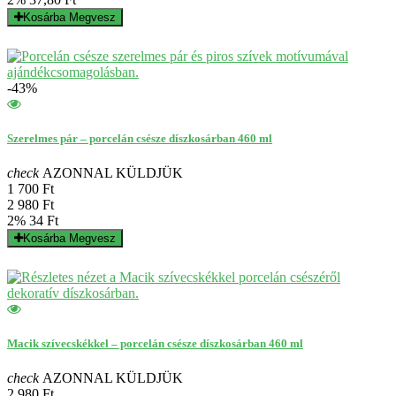
Kosárba
Megvesz
-43%
Szerelmes pár – porcelán csésze díszkosárban 460 ml
check
AZONNAL KÜLDJÜK
1 700 Ft
2 980 Ft
2%
34 Ft
Kosárba
Megvesz
Macik szívecskékkel – porcelán csésze díszkosárban 460 ml
check
AZONNAL KÜLDJÜK
2 980 Ft