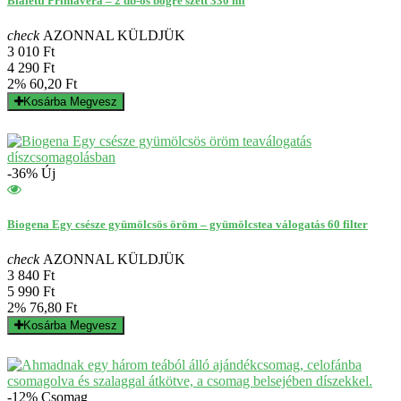
Bialetti Primavera – 2 db-os bögre szett 330 ml
check
AZONNAL KÜLDJÜK
3 010 Ft
4 290 Ft
2%
60,20 Ft
Kosárba
Megvesz
-36%
Új
Biogena Egy csésze gyümölcsös öröm – gyümölcstea válogatás 60 filter
check
AZONNAL KÜLDJÜK
3 840 Ft
5 990 Ft
2%
76,80 Ft
Kosárba
Megvesz
-12%
Csomag