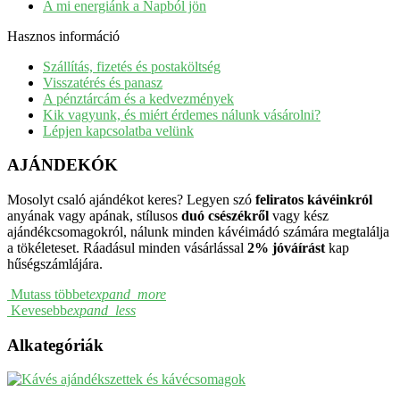
A mi energiánk a Napból jön
Hasznos információ
Szállítás, fizetés és postaköltség
Visszatérés és panasz
A pénztárcám és a kedvezmények
Kik vagyunk, és miért érdemes nálunk vásárolni?
Lépjen kapcsolatba velünk
AJÁNDEKÓK
Mosolyt csaló ajándékot keres? Legyen szó
feliratos kávéinkról
anyának vagy apának, stílusos
duó csészékről
vagy kész
ajándékcsomagokról, nálunk minden kávéimádó számára megtalálja
a tökéleteset. Ráadásul minden vásárlással
2% jóváírást
kap
hűségszámlájára.
Mutass többet
expand_more
Kevesebb
expand_less
Alkategóriák