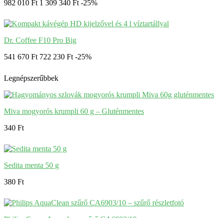
982 010 Ft
1 309 340 Ft
-25%
Dr. Coffee F10 Pro Big
541 670 Ft
722 230 Ft
-25%
Legnépszerűbbek
Miva mogyorós krumpli 60 g – Gluténmentes
340 Ft
Sedita menta 50 g
380 Ft