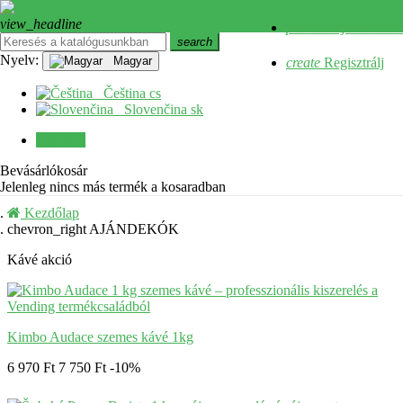
view_headline
Bejelentkezés Facebookkal
person
Bejelentkezés
search
close
Nyelv:
Magyar
create
Regisztrálj
Menü
Čeština
cs
Slovenčina
sk
0
0 Ft
Bevásárlókosár
Jelenleg nincs más termék a kosaradban
Kezdőlap
chevron_right
AJÁNDEKÓK
Kávé akció
Kimbo Audace szemes kávé 1kg
6 970 Ft
7 750 Ft
-10%