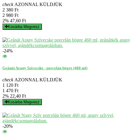
check
AZONNAL KÜLDJÜK
2 380 Ft
2 980 Ft
2%
47,60 Ft
Kosárba
Megvesz
-24%
Gránát Arany Szívecske - porcelán bögre (460 ml)
check
AZONNAL KÜLDJÜK
1 120 Ft
1 470 Ft
2%
22,40 Ft
Kosárba
Megvesz
-20%