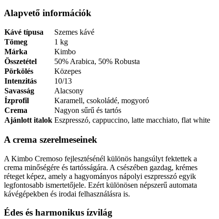
Alapvető információk
Kávé típusa
Szemes kávé
Tömeg
1 kg
Márka
Kimbo
Összetétel
50% Arabica, 50% Robusta
Pörkölés
Közepes
Intenzitás
10/13
Savasság
Alacsony
Ízprofil
Karamell, csokoládé, mogyoró
Crema
Nagyon sűrű és tartós
Ajánlott italok
Eszpresszó, cappuccino, latte macchiato, flat white
A crema szerelmeseinek
A Kimbo Cremoso fejlesztésénél különös hangsúlyt fektettek a
crema minőségére és tartósságára. A csészében gazdag, krémes
réteget képez, amely a hagyományos nápolyi eszpresszó egyik
legfontosabb ismertetőjele. Ezért különösen népszerű automata
kávégépekben és irodai felhasználásra is.
Édes és harmonikus ízvilág