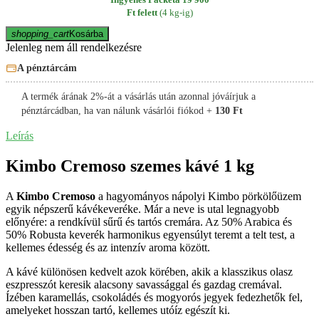
Ft felett
(4 kg-ig)
shopping_cart
Kosárba
Jelenleg nem áll rendelkezésre
A pénztárcám
A termék árának 2%-át a vásárlás után azonnal jóváírjuk a
pénztárcádban, ha van nálunk vásárlói fiókod +
130 Ft
Leírás
Kimbo Cremoso szemes kávé 1 kg
A
Kimbo Cremoso
a hagyományos nápolyi Kimbo pörkölőüzem
egyik népszerű kávékeveréke. Már a neve is utal legnagyobb
előnyére: a rendkívül sűrű és tartós cremára. Az 50% Arabica és
50% Robusta keverék harmonikus egyensúlyt teremt a telt test, a
kellemes édesség és az intenzív aroma között.
A kávé különösen kedvelt azok körében, akik a klasszikus olasz
eszpresszót keresik alacsony savassággal és gazdag cremával.
Ízében karamellás, csokoládés és mogyorós jegyek fedezhetők fel,
amelyeket hosszan tartó, kellemes utóíz egészít ki.