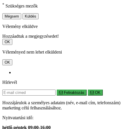
*
Szükséges mezők
Mégsem
Küldés
Vélemény elküldve
Hozzáadtuk a megjegyzésedet!
OK
Véleményed nem lehet elküldeni
OK
Hírlevél
Feliraktozás
OK
Hozzájárulok a személyes adataim (név, e-mail cím, telefonszám)
marketing célú felhasználásához.
Nyitvatartási idő:
hétfő-péntek 09:00-16:00