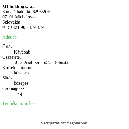
MI holding s.r.o.
Sama Chalupku 6296/20F
07101 Michalovce
Szlovákia
tel.: +421 905 339 339
Adatlap
Őrlés
Kávébab
Összetétel
50 % Arabika - 50 % Robusta
Koffein tartalom
közepes
Sütés
közepes
Csomagolás
1 kg
Termékinformáció
Védőgázas csomagolásban.