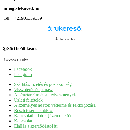
info@atekaved.hu
Tel: +421905339339
Árukereső.hu
Süti beállítások
Kövess minket
Facebook
Instagram
Szállítás, fizetés és postaköltség
Visszatérés és panasz
A pénztárcám és a kedvezmények
Üzleti feltételek
A személyes adatok védelme és feldolgozása
Részletesen a sütikről
Kapcsolati adatok (üzemeltető)
Kapcsolat
Elállás a szerződéstől itt