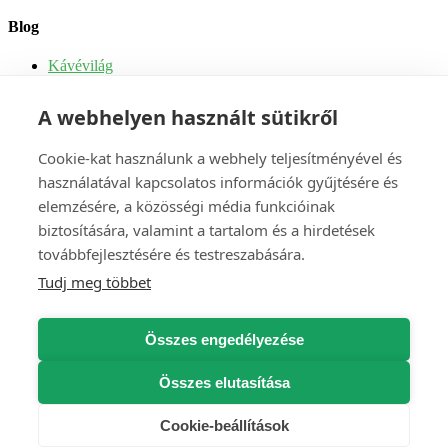
Blog
Kávévilág
Tippek és receptek
Kávé
A webhelyen használt sütikről
Tea
Kávégépek
Kávégépek szervizelése
Cookie-kat használunk a webhely teljesítményével és
használatával kapcsolatos információk gyűjtésére és
Fiók
elemzésére, a közösségi média funkcióinak
biztosítására, valamint a tartalom és a hirdetések
Címek
GDPR – Jogaim
továbbfejlesztésére és testreszabására.
Vásárlási előzmények
Tudj meg többet
Személyes adatok
A pénztárcám
Összes engedélyezése
©
2026
Atekaved.hu
•
A kávé a nap fő étkezése
•
Energiánk a
napból származik
•
Műanyag nélkül csomagolva
Összes elutasítása
×
error_outline
Cookie-beállítások
×