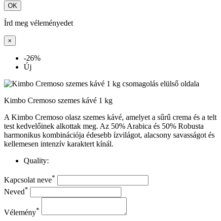
OK
Írd meg véleményedet
×
-26%
Új
Kimbo Cremoso szemes kávé 1 kg
A Kimbo Cremoso olasz szemes kávé, amelyet a sűrű crema és a telt
test kedvelőinek alkottak meg. Az 50% Arabica és 50% Robusta
harmonikus kombinációja édesebb ízvilágot, alacsony savasságot és
kellemesen intenzív karaktert kínál.
Quality:
*
Kapcsolat neve
*
Neved
*
Vélemény