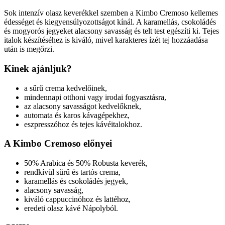
Sok intenzív olasz keverékkel szemben a Kimbo Cremoso kellemes
édességet és kiegyensúlyozottságot kínál. A karamellás, csokoládés
és mogyorós jegyeket alacsony savasság és telt test egészíti ki. Tejes
italok készítéséhez is kiváló, mivel karakteres ízét tej hozzáadása
után is megőrzi.
Kinek ajánljuk?
a sűrű crema kedvelőinek,
mindennapi otthoni vagy irodai fogyasztásra,
az alacsony savasságot kedvelőknek,
automata és karos kávagépekhez,
eszpresszóhoz és tejes kávéitalokhoz.
A Kimbo Cremoso előnyei
50% Arabica és 50% Robusta keverék,
rendkívül sűrű és tartós crema,
karamellás és csokoládés jegyek,
alacsony savasság,
kiváló cappuccinóhoz és lattéhoz,
eredeti olasz kávé Nápolyból.