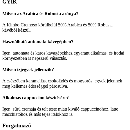
GYIK
Milyen az Arabica és Robusta aránya?
A Kimbo Cremoso körülbelül 50% Arabica és 50% Robusta
kávéból készül.
Használható automata kávégépben?
Igen, automata és karos kávagépekhez egyaránt alkalmas, és irodai
környezetben is népszerű választás.
Milyen ízjegyek jellemzik?
A csészében karamellás, csokoládés és mogyorós jegyek jelennek
meg kellemes édességgel párosulva.
Alkalmas cappuccino készítésére?
Igen, sűrű cremája és telt teste miatt kiváló cappuccinohoz, latte
macchiatóhoz és más tejes italokhoz is.
Forgalmazó