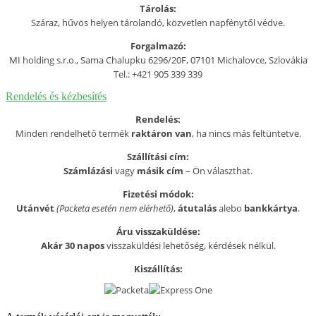
Tárolás:
Száraz, hűvös helyen tárolandó, közvetlen napfénytől védve.
Forgalmazó:
MI holding s.r.o., Sama Chalupku 6296/20F, 07101 Michalovce, Szlovákia
Tel.: +421 905 339 339
Rendelés és kézbesítés
Rendelés:
Minden rendelhető termék
raktáron van
, ha nincs más feltüntetve.
Szállítási cím:
Számlázási
vagy
másik cím
– Ön választhat.
Fizetési módok:
Utánvét
(Packeta esetén nem elérhető)
,
átutalás
alebo
bankkártya
.
Áru visszaküldése:
Akár 30 napos
visszaküldési lehetőség, kérdések nélkül.
Kiszállítás: