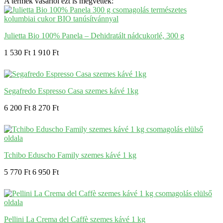
A termék vásárlói ezt is megvették:
Julietta Bio 100% Panela – Dehidratált nádcukorlé, 300 g
1 530 Ft
1 910 Ft
Segafredo Espresso Casa szemes kávé 1kg
6 200 Ft
8 270 Ft
Tchibo Eduscho Family szemes kávé 1 kg
5 770 Ft
6 950 Ft
Pellini La Crema del Caffè szemes kávé 1 kg