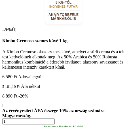
5 KG-TÓL
INGYENES FUTÁR
AKÁR TÖBBFÉLE
MÁRKÁBÓL IS
-26%
Új
Kimbo Cremoso szemes kávé 1 kg
A Kimbo Cremoso olasz szemes kávé, amelyet a sűrű crema és a telt
test kedvelőinek alkottak meg. Az 50% Arabica és 50% Robusta
harmonikus kombinációja édesebb ízvilágot, alacsony savasságot és
kellemesen intenzív karaktert kínál.
6 580 Ft
Adóval együtt
Áfa nélkül
5 181,10 Ft
8 890 Ft
-26%
i
Az érvényesített ÁFA összege 19% az ország számára
Magyarország.
Ingyenes Packeta 19 900