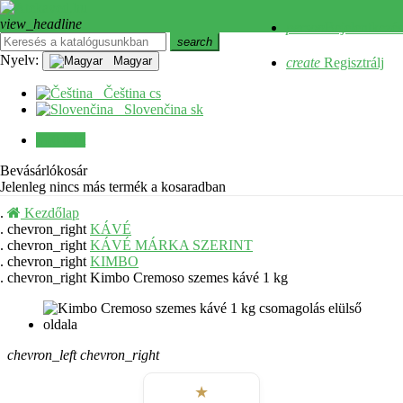
view_headline
Bejelentkezés Facebookkal
person
Bejelentkezés
search
close
Nyelv:
Magyar
create
Regisztrálj
Menü
Čeština
cs
Slovenčina
sk
0
0 Ft
Bevásárlókosár
Jelenleg nincs más termék a kosaradban
Kezdőlap
chevron_right
KÁVÉ
chevron_right
KÁVÉ MÁRKA SZERINT
chevron_right
KIMBO
chevron_right
Kimbo Cremoso szemes kávé 1 kg
chevron_left
chevron_right
★