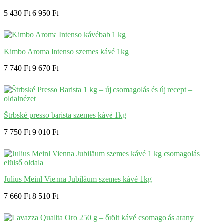
5 430 Ft
6 950 Ft
Kimbo Aroma Intenso szemes kávé 1kg
7 740 Ft
9 670 Ft
Štrbské presso barista szemes kávé 1kg
7 750 Ft
9 010 Ft
Julius Meinl Vienna Jubiläum szemes kávé 1kg
7 660 Ft
8 510 Ft