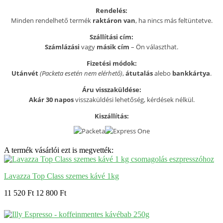
Rendelés:
Minden rendelhető termék
raktáron van
, ha nincs más feltüntetve.
Szállítási cím:
Számlázási
vagy
másik cím
– Ön választhat.
Fizetési módok:
Utánvét
(Packeta esetén nem elérhető)
,
átutalás
alebo
bankkártya
.
Áru visszaküldése:
Akár 30 napos
visszaküldési lehetőség, kérdések nélkül.
Kiszállítás:
A termék vásárlói ezt is megvették:
Lavazza Top Class szemes kávé 1kg
11 520 Ft
12 800 Ft