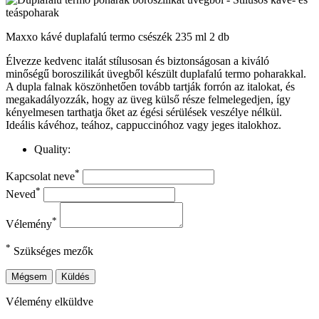
Maxxo kávé duplafalú termo csészék 235 ml 2 db
Élvezze kedvenc italát stílusosan és biztonságosan a kiváló
minőségű boroszilikát üvegből készült duplafalú termo poharakkal.
A dupla falnak köszönhetően tovább tartják forrón az italokat, és
megakadályozzák, hogy az üveg külső része felmelegedjen, így
kényelmesen tarthatja őket az égési sérülések veszélye nélkül.
Ideális kávéhoz, teához, cappuccinóhoz vagy jeges italokhoz.
Quality:
*
Kapcsolat neve
*
Neved
*
Vélemény
*
Szükséges mezők
Mégsem
Küldés
Vélemény elküldve