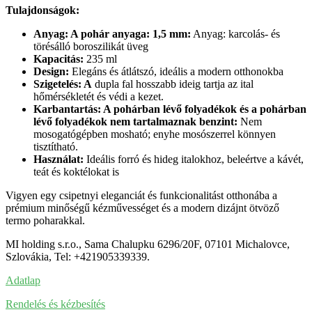
Tulajdonságok:
Anyag: A pohár anyaga: 1,5 mm:
Anyag: karcolás- és
törésálló boroszilikát üveg
Kapacitás:
235 ml
Design:
Elegáns és átlátszó, ideális a modern otthonokba
Szigetelés: A
dupla fal hosszabb ideig tartja az ital
hőmérsékletét és védi a kezet.
Karbantartás: A pohárban lévő folyadékok és a pohárban
lévő folyadékok nem tartalmaznak benzint:
Nem
mosogatógépben mosható; enyhe mosószerrel könnyen
tisztítható.
Használat:
Ideális forró és hideg italokhoz, beleértve a kávét,
teát és koktélokat is
Vigyen egy csipetnyi eleganciát és funkcionalitást otthonába a
prémium minőségű kézművességet és a modern dizájnt ötvöző
termo poharakkal.
MI holding s.r.o., Sama Chalupku 6296/20F, 07101 Michalovce,
Szlovákia, Tel: +421905339339.
Adatlap
Rendelés és kézbesítés