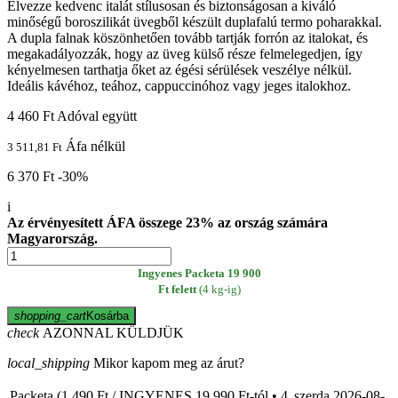
Élvezze kedvenc italát stílusosan és biztonságosan a kiváló
minőségű boroszilikát üvegből készült duplafalú termo poharakkal.
A dupla falnak köszönhetően tovább tartják forrón az italokat, és
megakadályozzák, hogy az üveg külső része felmelegedjen, így
kényelmesen tarthatja őket az égési sérülések veszélye nélkül.
Ideális kávéhoz, teához, cappuccinóhoz vagy jeges italokhoz.
4 460 Ft
Adóval együtt
Áfa nélkül
3 511,81 Ft
6 370 Ft
-30%
i
Az érvényesített ÁFA összege 23% az ország számára
Magyarország.
Ingyenes Packeta 19 900
Ft felett
(4 kg-ig)
shopping_cart
Kosárba
check
AZONNAL KÜLDJÜK
local_shipping
Mikor kapom meg az árut?
Packeta (1 490 Ft / INGYENES 19 990 Ft-tól • 4
szerda
2026-08-