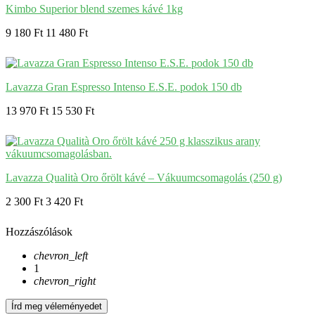
Kimbo Superior blend szemes kávé 1kg
9 180 Ft
11 480 Ft
Lavazza Gran Espresso Intenso E.S.E. podok 150 db
13 970 Ft
15 530 Ft
Lavazza Qualità Oro őrölt kávé – Vákuumcsomagolás (250 g)
2 300 Ft
3 420 Ft
Hozzászólások
chevron_left
1
chevron_right
Írd meg véleményedet