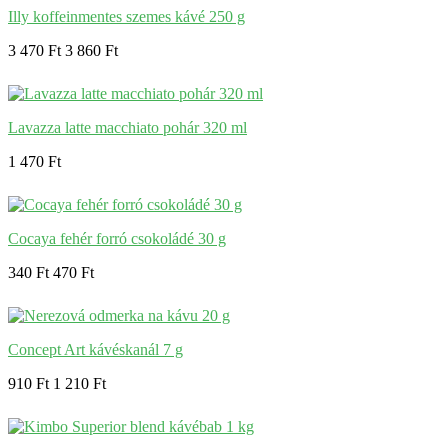
Illy koffeinmentes szemes kávé 250 g
3 470 Ft
3 860 Ft
Lavazza latte macchiato pohár 320 ml
1 470 Ft
Cocaya fehér forró csokoládé 30 g
340 Ft
470 Ft
Concept Art kávéskanál 7 g
910 Ft
1 210 Ft