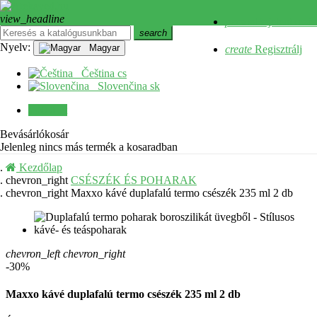
view_headline
Bejelentkezés Facebookkal
person
Bejelentkezés
search
close
Nyelv:
Magyar
create
Regisztrálj
Menü
Čeština
cs
Slovenčina
sk
0
0 Ft
Bevásárlókosár
Jelenleg nincs más termék a kosaradban
Kezdőlap
chevron_right
CSÉSZÉK ÉS POHARAK
chevron_right
Maxxo kávé duplafalú termo csészék 235 ml 2 db
chevron_left
chevron_right
-30%
Maxxo kávé duplafalú termo csészék 235 ml 2 db