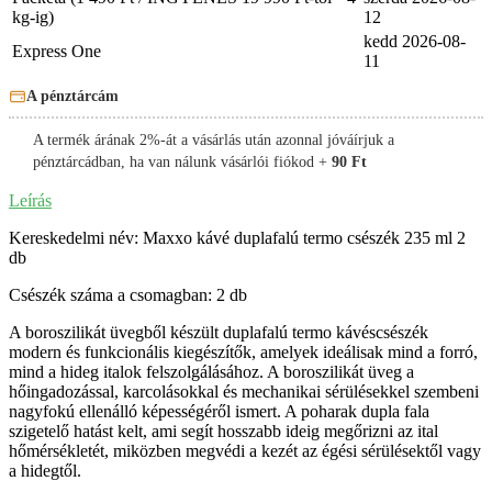
kg-ig)
12
kedd
2026-08-
Express One
11
A pénztárcám
A termék árának 2%-át a vásárlás után azonnal jóváírjuk a
pénztárcádban, ha van nálunk vásárlói fiókod +
90 Ft
Leírás
Kereskedelmi név: Maxxo kávé duplafalú termo csészék 235 ml 2
db
Csészék száma a csomagban: 2 db
A boroszilikát üvegből készült duplafalú termo kávéscsészék
modern és funkcionális kiegészítők, amelyek ideálisak mind a forró,
mind a hideg italok felszolgálásához. A boroszilikát üveg a
hőingadozással, karcolásokkal és mechanikai sérülésekkel szembeni
nagyfokú ellenálló képességéről ismert. A poharak dupla fala
szigetelő hatást kelt, ami segít hosszabb ideig megőrizni az ital
hőmérsékletét, miközben megvédi a kezét az égési sérülésektől vagy
a hidegtől.