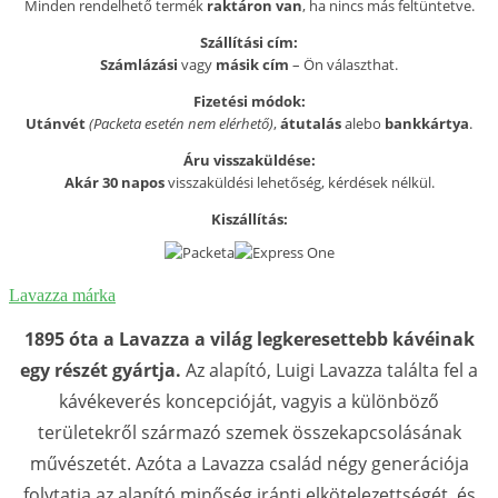
Minden rendelhető termék
raktáron van
, ha nincs más feltüntetve.
Szállítási cím:
Számlázási
vagy
másik cím
– Ön választhat.
Fizetési módok:
Utánvét
(Packeta esetén nem elérhető)
,
átutalás
alebo
bankkártya
.
Áru visszaküldése:
Akár 30 napos
visszaküldési lehetőség, kérdések nélkül.
Kiszállítás:
Lavazza márka
1895 óta a Lavazza a világ legkeresettebb kávéinak
egy részét gyártja.
Az alapító, Luigi Lavazza találta fel a
kávékeverés koncepcióját, vagyis a különböző
területekről származó szemek összekapcsolásának
művészetét. Azóta a Lavazza család négy generációja
folytatja az alapító minőség iránti elkötelezettségét, és