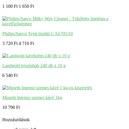
1 100 Ft
1 650 Ft
Philips/Saeco Tejút tisztító CA6705/10
3 720 Ft
4 710 Ft
Landgold tejszínhab 240 db x 10 g
6 540 Ft
Musetti Intenso szemes kávé 1kg
10 790 Ft
Hozzászólások