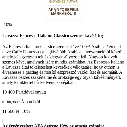
INGYENES FUTÁR
AKÁR TÖBBFÉLE
MÁRKÁBÓL IS
-10%
Lavazza Espresso Italiano Classico szemes kávé 1 kg
Az Espresso Italiano Classico szemes kávé 100% Arabica / eredeti
neve Caffé Espresso / a legkiválóbb Arabica kávészemekből készült,
amely jellegzetesen telt és kiegyensúlyozott ízű. Nagyon kedvelt
szemes kávé, amelynek ízére mindig számíthat. Az Espresso Italiano
a Lavazza által tökéletesített keverékek válogatása, hogy otthon is
élvezhesse a gazdag és frissítő eszpresszó valódi ízét és aromáját. A
Lavazza összes szakértelme és öröksége egy olyan kávéélményért,
amely karakterrel bír kedvenc kávéjában.
10 400 Ft
Adóval együtt
Áfa nélkül
8 188,98 Ft
11 560 Ft
-10%
i
Az érvényesített ÁFA összege 19% az ország számára