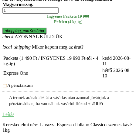
Magyarország.
Ingyenes Packeta 19 900
Ft felett
(4 kg-ig)
shopping_cart
Kosárba
check
AZONNAL KÜLDJÜK
local_shipping
Mikor kapom meg az árut?
Packeta (1 490 Ft / INGYENES 19 990 Ft-tól • 4
kedd
2026-08-
kg-ig)
11
hétfő
2026-08-
Express One
10
A pénztárcám
A termék árának 2%-át a vásárlás után azonnal jóváírjuk a
pénztárcádban, ha van nálunk vásárlói fiókod +
210 Ft
Leírás
Kereskedelmi név: Lavazza Espresso Italiano Classico szemes kávé
1kg