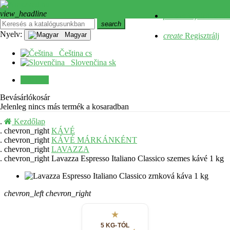
view_headline
Bejelentkezés Facebookkal
person
Bejelentkezés
search
close
Nyelv:
Magyar
create
Regisztrálj
Menü
Čeština
cs
Slovenčina
sk
0
0 Ft
Bevásárlókosár
Jelenleg nincs más termék a kosaradban
Kezdőlap
chevron_right
KÁVÉ
chevron_right
KÁVÉ MÁRKÁNKÉNT
chevron_right
LAVAZZA
chevron_right
Lavazza Espresso Italiano Classico szemes kávé 1 kg
chevron_left
chevron_right
★
5 KG-TÓL