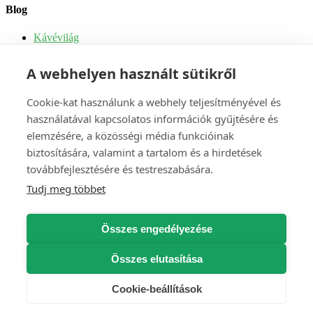
Blog
Kávévilág
Tippek és receptek
Kávé
A webhelyen használt sütikről
Tea
Kávégépek
Kávégépek szervizelése
Cookie-kat használunk a webhely teljesítményével és
használatával kapcsolatos információk gyűjtésére és
Fiók
elemzésére, a közösségi média funkcióinak
biztosítására, valamint a tartalom és a hirdetések
Címek
GDPR – Jogaim
továbbfejlesztésére és testreszabására.
Vásárlási előzmények
Tudj meg többet
Személyes adatok
A pénztárcám
Összes engedélyezése
©
2026
Atekaved.hu
•
A kávé a nap fő étkezése
•
Energiánk a
napból származik
•
Műanyag nélkül csomagolva
Összes elutasítása
×
error_outline
Cookie-beállítások
×
×