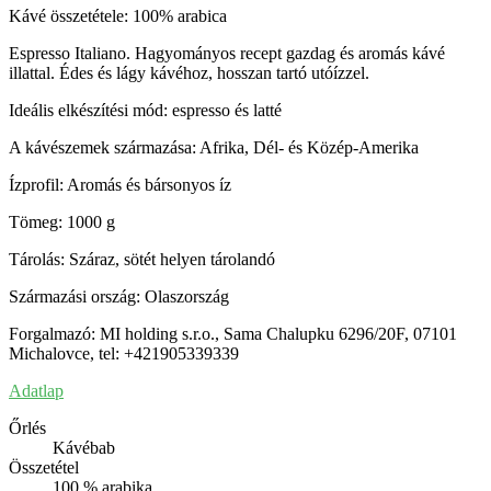
Kávé összetétele: 100% arabica
Espresso Italiano. Hagyományos recept gazdag és aromás kávé
illattal. Édes és lágy kávéhoz, hosszan tartó utóízzel.
Ideális elkészítési mód: espresso és latté
A kávészemek származása: Afrika, Dél- és Közép-Amerika
Ízprofil: Aromás és bársonyos íz
Tömeg: 1000 g
Tárolás: Száraz, sötét helyen tárolandó
Származási ország: Olaszország
Forgalmazó: MI holding s.r.o., Sama Chalupku 6296/20F, 07101
Michalovce, tel: +421905339339
Adatlap
Őrlés
Kávébab
Összetétel
100 % arabika