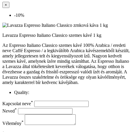
×
-10%
Lavazza Espresso Italiano Classico szemes kávé 1 kg
Az Espresso Italiano Classico szemes kávé 100% Arabica / eredeti
neve Caffé Espresso / a legkiválóbb Arabica kávészemekből készült,
amely jellegzetesen telt és kiegyensúlyozott ízű. Nagyon kedvelt
szemes kávé, amelynek ízére mindig számíthat. Az Espresso Italiano
a Lavazza által tökéletesített keverékek válogatása, hogy otthon is
élvezhesse a gazdag és frissítő eszpresszó valódi ízét és aromáját. A
Lavazza összes szakértelme és öröksége egy olyan kávéélményért,
amely karakterrel bír kedvenc kávéjában.
Quality:
*
Kapcsolat neve
*
Neved
*
Vélemény