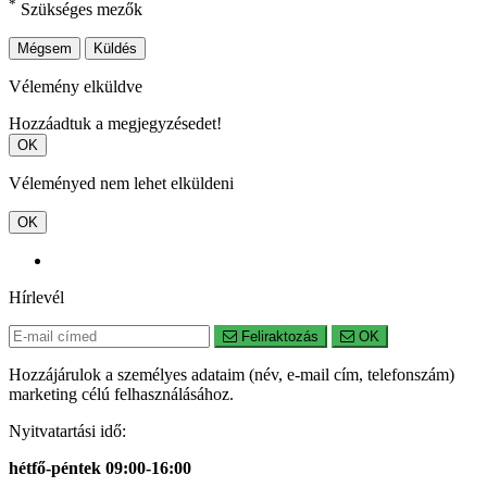
*
Szükséges mezők
Mégsem
Küldés
Vélemény elküldve
Hozzáadtuk a megjegyzésedet!
OK
Véleményed nem lehet elküldeni
OK
Hírlevél
Feliraktozás
OK
Hozzájárulok a személyes adataim (név, e-mail cím, telefonszám)
marketing célú felhasználásához.
Nyitvatartási idő:
hétfő-péntek 09:00-16:00