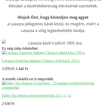
életüket a kávétökéletesség elérésének szentelték.
Hívjuk Önt, hogy kóstoljon meg egyet
a Lavazza jellegzetes kávéi közül, és megérti, miért a
Lavazza a világ legkedveltebb kávéja.
Ez még talán érdekelhet
Lavazza Espresso Italiano Classico őrölt kávé 250 g
3 070 Ft
3 440 Ft
A termék vásárlói ezt is megvették:
Eilles Tea deluxe gyógynövénykert 25 x 1,7 g
2 630 Ft