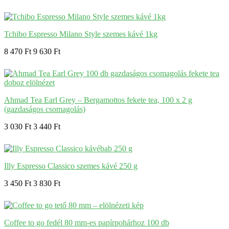
Tchibo Espresso Milano Style szemes kávé 1kg
8 470 Ft
9 630 Ft
Ahmad Tea Earl Grey – Bergamottos fekete tea, 100 x 2 g
(gazdaságos csomagolás)
3 030 Ft
3 440 Ft
Illy Espresso Classico szemes kávé 250 g
3 450 Ft
3 830 Ft
Coffee to go fedél 80 mm-es papírpohárhoz 100 db