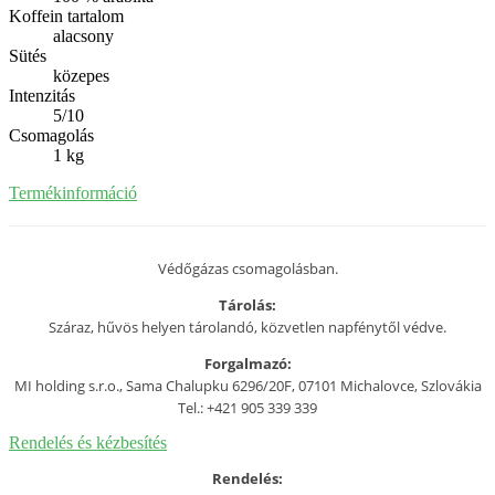
Koffein tartalom
alacsony
Sütés
közepes
Intenzitás
5/10
Csomagolás
1 kg
Termékinformáció
Védőgázas csomagolásban.
Tárolás:
Száraz, hűvös helyen tárolandó, közvetlen napfénytől védve.
Forgalmazó:
MI holding s.r.o., Sama Chalupku 6296/20F, 07101 Michalovce, Szlovákia
Tel.: +421 905 339 339
Rendelés és kézbesítés
Rendelés: