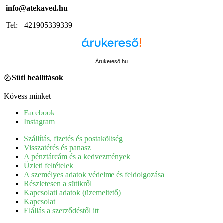
info@atekaved.hu
Tel: +421905339339
Árukereső.hu
Süti beállítások
Kövess minket
Facebook
Instagram
Szállítás, fizetés és postaköltség
Visszatérés és panasz
A pénztárcám és a kedvezmények
Üzleti feltételek
A személyes adatok védelme és feldolgozása
Részletesen a sütikről
Kapcsolati adatok (üzemeltető)
Kapcsolat
Elállás a szerződéstől itt